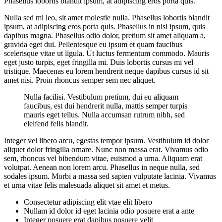
Phasellus lobortis blandit ipsum, at adipiscing eros porta quis.
Nulla sed mi leo, sit amet molestie nulla. Phasellus lobortis blandit
ipsum, at adipiscing eros porta quis. Phasellus in nisi ipsum, quis
dapibus magna. Phasellus odio dolor, pretium sit amet aliquam a,
gravida eget dui. Pellentesque eu ipsum et quam faucibus
scelerisque vitae ut ligula. Ut luctus fermentum commodo. Mauris
eget justo turpis, eget fringilla mi. Duis lobortis cursus mi vel
tristique. Maecenas eu lorem hendrerit neque dapibus cursus id sit
amet nisi. Proin rhoncus semper sem nec aliquet.
Nulla facilisi. Vestibulum pretium, dui eu aliquam
faucibus, est dui hendrerit nulla, mattis semper turpis
mauris eget tellus. Nulla accumsan rutrum nibh, sed
eleifend felis blandit.
Integer vel libero arcu, egestas tempor ipsum. Vestibulum id dolor
aliquet dolor fringilla ornare. Nunc non massa erat. Vivamus odio
sem, rhoncus vel bibendum vitae, euismod a urna. Aliquam erat
volutpat. Aenean non lorem arcu. Phasellus in neque nulla, sed
sodales ipsum. Morbi a massa sed sapien vulputate lacinia. Vivamus
et urna vitae felis malesuada aliquet sit amet et metus.
Consectetur adipiscing elit vtae elit libero
Nullam id dolor id eget lacinia odio posuere erat a ante
Integer posuere erat dapibus posuere velit